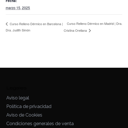
Fecha:
marzo 15, 2025
Curso Relleno Dérmico en Madrid | Dra.
Curso Relleno Dérmico en Barcelona |
Dra. Judith Simón
Cristina Orellana
Legales
Aviso legal
Política de privacidad
Aviso de Cookies
Condiciones generales de venta