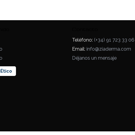
nido
Contacto
Teléfono:
(+34) 91 723 33 06
o
Email:
info@ziaderma.com
o
Déjanos un mensaje
Ético