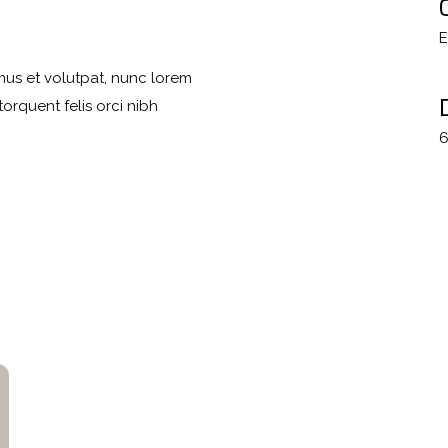
E
mus et volutpat, nunc lorem
orquent felis orci nibh
6