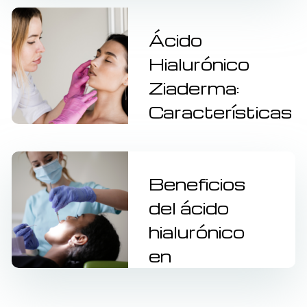
fillers de
ácido
Ácido
hialurónico
Hialurónico
Ziaderma:
1 año
Características
y ventajas
para
odontólogos
Beneficios
del ácido
1 año
hialurónico
en
tratamientos
bucodentales