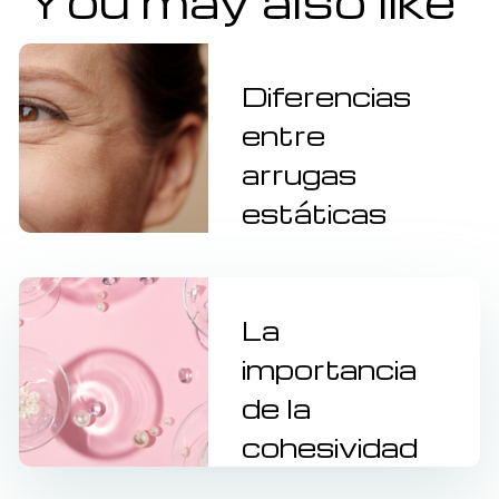
You may also like
Diferencias
entre
arrugas
estáticas
y arrugas
dinámicas
La
1 año
importancia
de la
cohesividad
en los