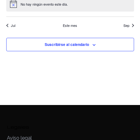
No hay ningún evento este día.
Aviso
Jul
Este mes
Sep
Suscribirse al calendario
Legales
Aviso legal