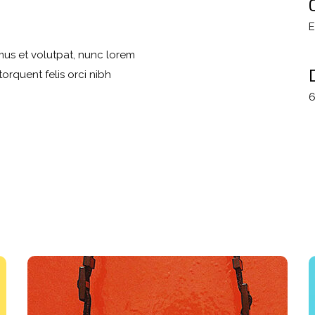
E
mus et volutpat, nunc lorem
orquent felis orci nibh
6