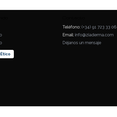
nido
Contacto
Teléfono:
(+34) 91 723 33 06
o
Email:
info@ziaderma.com
o
Déjanos un mensaje
Ético