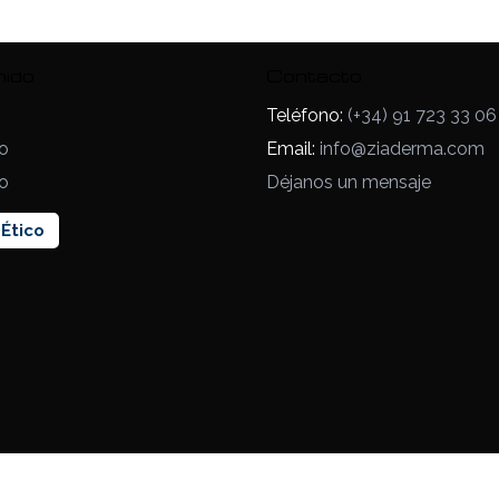
nido
Contacto
Teléfono:
(+34) 91 723 33 06
o
Email:
info@ziaderma.com
o
Déjanos un mensaje
Ético