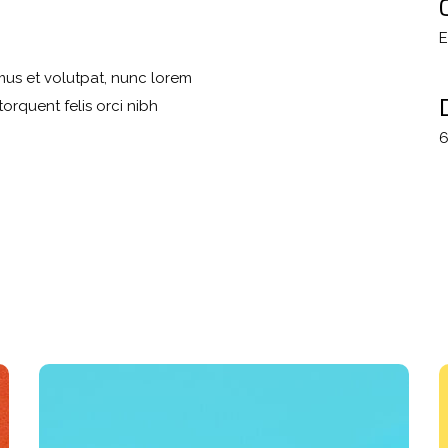
E
mus et volutpat, nunc lorem
orquent felis orci nibh
6