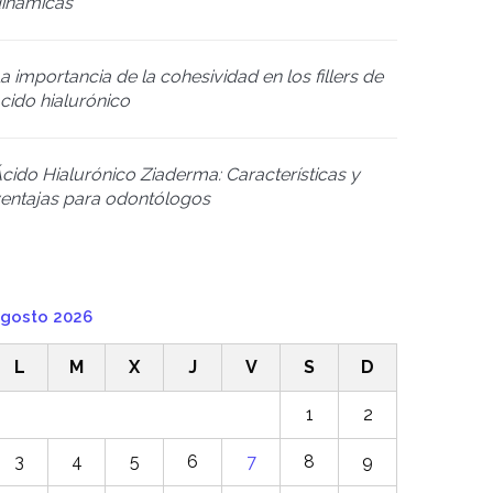
inámicas
a importancia de la cohesividad en los fillers de
cido hialurónico
cido Hialurónico Ziaderma: Características y
entajas para odontólogos
gosto 2026
L
M
X
J
V
S
D
1
2
3
4
5
6
7
8
9