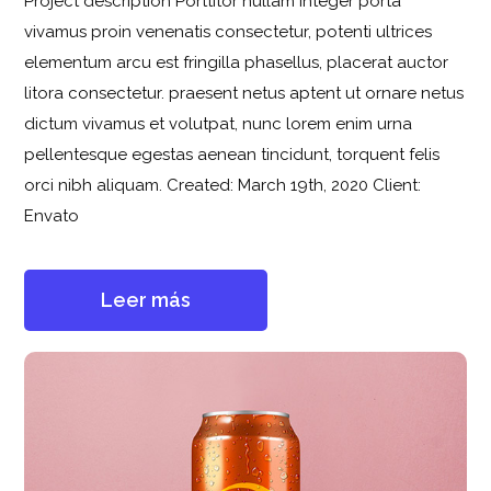
Project description Porttitor nullam integer porta
vivamus proin venenatis consectetur, potenti ultrices
elementum arcu est fringilla phasellus, placerat auctor
litora consectetur. praesent netus aptent ut ornare netus
dictum vivamus et volutpat, nunc lorem enim urna
pellentesque egestas aenean tincidunt, torquent felis
orci nibh aliquam. Created: March 19th, 2020 Client:
Envato
Leer más