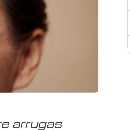
«
re arrugas