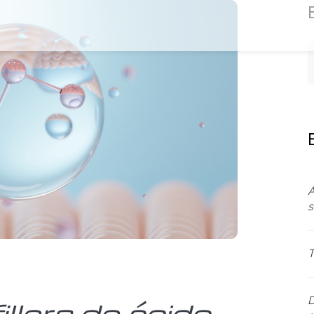
Á
s
T
D
illers de ácido