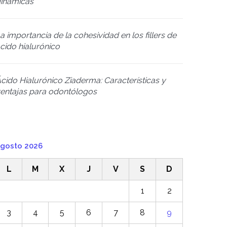
inámicas
a importancia de la cohesividad en los fillers de
cido hialurónico
cido Hialurónico Ziaderma: Características y
entajas para odontólogos
gosto 2026
L
M
X
J
V
S
D
1
2
3
4
5
6
7
8
9