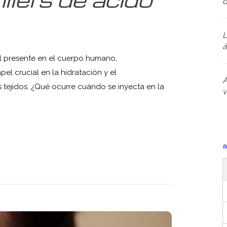
d
L
á
al presente en el cuerpo humano,
l crucial en la hidratación y el
Á
s tejidos. ¿Qué ocurre cuándo se inyecta en la
v
a